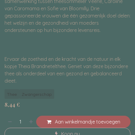
samenwerking tussen theesommelier Veerle, Caroline
van Caromama en Sofie van Bloomilly. Drie
gepassioneerde vrouwen die één gezamenlijk doel delen:
het welzijn en de gezondheid van moeders
ondersteunen op hun bijzondere levensreis.
Ervaar de zoetheid en de kracht van de natuur in elk
kopje Theia Brandnetelthee. Geniet van deze bijzondere
thee als onderdeel van een gezond en gebalanceerd
dieet.
Thee
Zwangerschap
8,44
€
Aan winkelmandje toevoegen
Koop nu