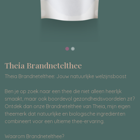
Theia Brandnetelthee
Theia Brandnetelthee: Jouw natuurlijke welzijnsboost
Ben je op zoek naar een thee die niet alleen heerlijk
smaakt, maar ook boordevol gezondheidsvoordelen zit?
Ontdek dan onze Brandnetelthee van Theia, mijn eigen
theemerk dat natuurlijke en biologische ingrediënten
combineert voor een ultieme thee-ervaring.
Waarom Brandnetelthee?