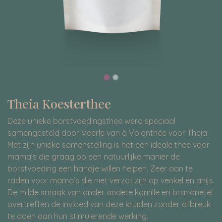
Theia Koesterthee
Deze unieke borstvoedingsthee werd speciaal
samengesteld door Veerle van à Volonthée voor Theia.
Met zijn unieke samenstelling is het een ideale thee voor
mama’s die graag op een natuurlijke manier de
borstvoeding een handje willen helpen. Zeer aan te
raden voor mama’s die niet verzot zijn op venkel en anijs.
De milde smaak van onder andere kamille en brandnetel
overtreffen de invloed van deze kruiden zonder afbreuk
te doen aan hun stimulerende werking.