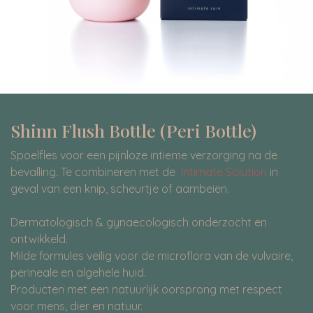
Shinn Flush Bottle (Peri Bottle)
Spoelfles voor een pijnloze intieme verzorging na de
bevalling. Te combineren met de
Intimate Solution
in
geval van een knip, scheurtje of aambeien.
Dermatologisch & gynaecologisch onderzocht en
ontwikkeld.
Milde formules veilig voor de microflora van de vulvaire,
perineale en algehele huid.
Producten met een natuurlijk oorsprong met respect
voor mens, dier en natuur.