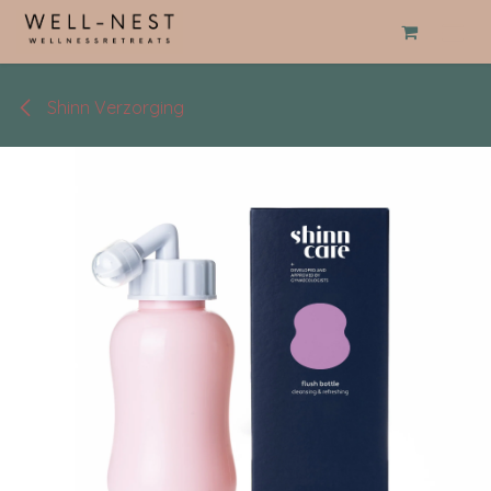
Overslaan naar inhoud
Shinn Verzorging