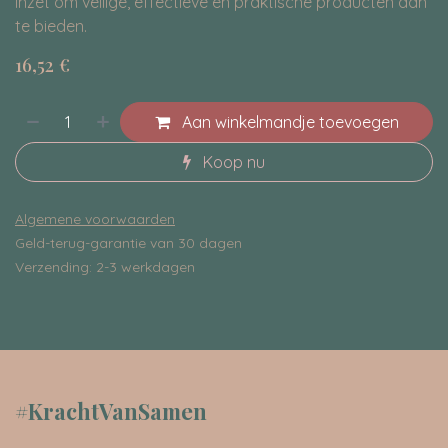
inzet om veilige, effectieve en praktische producten aan
te bieden.
16,52
€
Aan winkelmandje toevoegen
Koop nu
Algemene voorwaarden
Geld-terug-garantie van 30 dagen
Verzending: 2-3 werkdagen
#KrachtVanSamen