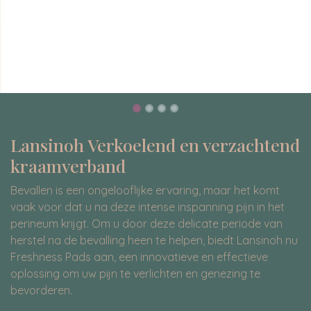
Lansinoh Verkoelend en verzachtend
kraamverband
Bevallen is een ongelooflijke ervaring, maar het komt
vaak voor dat u na deze intense inspanning pijn in het
perineum krijgt. Om u door deze delicate periode van
herstel na de bevalling heen te helpen, biedt Lansinoh nu
Freshness Pads aan, een innovatieve en effectieve
oplossing om uw pijn te verlichten en genezing te
bevorderen.