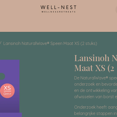
ntact
Lansinoh NaturalWave® Speen Maat XS (2 stuks)
Lansinoh 
Maat XS (2 
De NaturalWave® spee
onderzoek en bevorder
en de ontwikkeling van
afwisselen van borst e
Onderzoek heeft aang
belangrijke stappen in