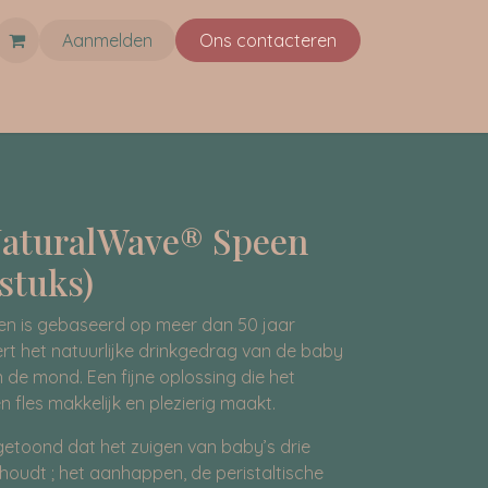
Aanmelden
Ons co​ntacteren
NaturalWave® Speen
stuks)
n is gebaseerd op meer dan 50 jaar
t het natuurlijke drinkgedrag van de baby
 de mond. Een fijne oplossing die het
n fles makkelijk en plezierig maakt.
etoond dat het zuigen van baby’s drie
houdt ; het aanhappen, de peristaltische