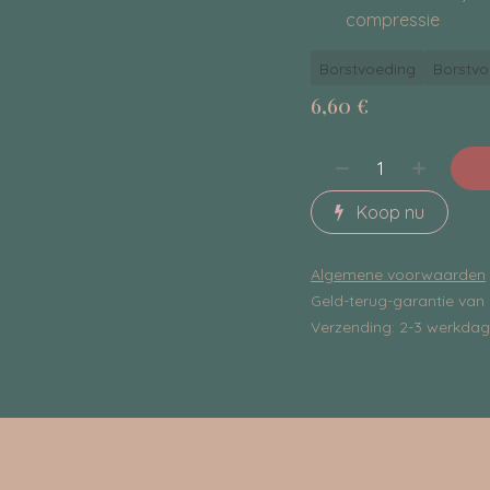
compressie
Borstvoeding
Borstvo
6,60
€
Koop nu
Algemene voorwaarden
Geld-terug-garantie van
Verzending: 2-3 werkda