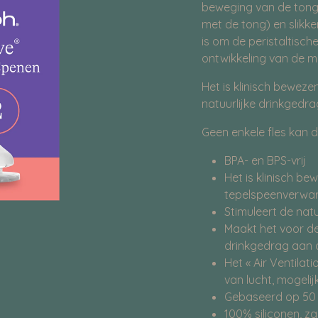
beweging van de ton
met de tong) en slikke
is om de peristaltis
ontwikkeling van de m
Het is klinisch bewez
natuurlijke drinkgedra
Geen enkele fles kan 
BPA- en BPS-vrij
Het is klinisch b
tepelspeenverwar
Stimuleert de natu
Maakt het voor de
drinkgedrag aan 
Het « Air Ventila
van lucht, mogeli
Gebaseerd op 50 
100% siliconen, z