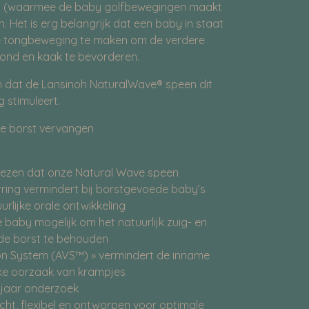
g (waarmee de baby golfbewegingen maakt
n. Het is erg belangrijk dat een baby in staat
che tongbeweging te maken om de verdere
ond en kaak te bevorderen.
en dat de Lansinoh NaturalWave® speen dit
g stimuleert.
de borst vervangen
ewezen dat onze Natural Wave speen
ring vermindert bij borstgevoede baby’s
urlijke orale ontwikkeling
 baby mogelijk om het natuurlijk zuig- en
de borst te behouden
tion System (AVS™) » vermindert de inname
jke oorzaak van krampjes
jaar onderzoek
acht, flexibel en ontworpen voor optimale