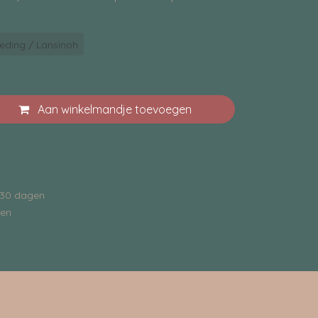
eding / Lansinoh
Aan winkelmandje toevoegen
 30 dagen
gen