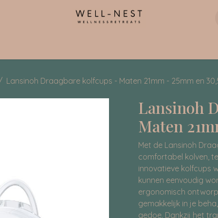
ntact
Lansinoh Draagbare kolfcups - Maten 21mm - 25mm en 3
Lansinoh D
Maten 21m
Met de Lansinoh Draa
comfortabel kolven, te
innovatieve kolfcups w
kunnen eenvoudig wor
ergonomisch ontworpe
gemakkelijk in je beha
gedoe. Dankzij het tr