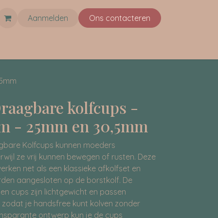
Aanmelden
Ons co​ntacteren
0,5mm
raagbare kolfcups -
m - 25mm en 30,5mm
gbare Kolfcups kunnen moeders
rwijl ze vrij kunnen bewegen of rusten. Deze
erken net als een klassieke afkolfset en
den aangesloten op de borstkolf. De
n cups zijn lichtgewicht en passen
, zodat je handsfree kunt kolven zonder
ansparante ontwerp kun je de cups