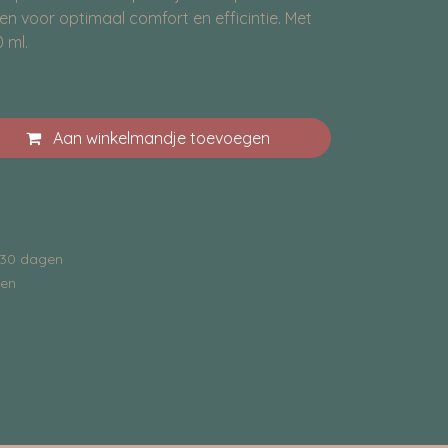
n voor optimaal comfort en efficintie. Met
 ml.
Aan winkelmandje toevoegen
 30 dagen
gen