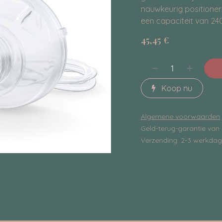
nauwkeurig positionere
een capaciteit van 240
45,45
€
Koop nu
Algemene voorwaarden
Geld-terug-garantie van
Verzending: 2-3 werkda