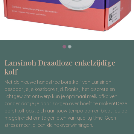
Lansinoh Draadloze enkelzijdige
kolf
Met de nieuwe handsfree borstkolf van Lansinoh
bespaar je je kostbare tijd. Dankzij het discrete en
lichtgewicht ontwerp kun je optimaal melk afkolven
zonder dat je je daar zorgen over hoeft te maken! Deze
borstkolf past zich aan jouw tempo aan en biedt jou de
mogelijkheid om te genieten van quality time. Geen
stress meer, alleen kleine overwinningen.