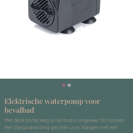
Elektrische waterpomp voor
bevalbad
Met deze pomp leeg je het bad in ongeveer 30 minuten.
Met slangaansluiting geschikt voor slangen met een