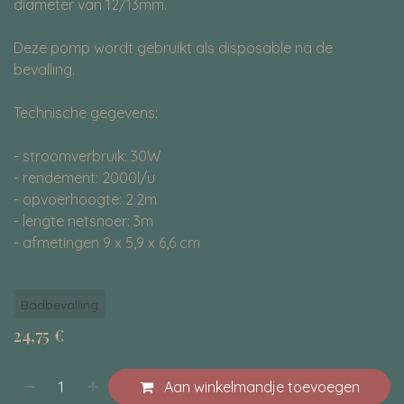
diameter van 12/13mm.
Deze pomp wordt gebruikt als disposable na de
bevalling.
Technische gegevens:
- stroomverbruik: 30W
- rendement: 2000l/u
- opvoerhoogte: 2.2m
- lengte netsnoer: 3m
- afmetingen 9 x 5,9 x 6,6 cm
Badbevalling
24,75
€
Aan winkelmandje toevoegen