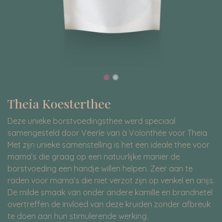
Theia Koesterthee
Deze unieke borstvoedingsthee werd speciaal
samengesteld door Veerle van à Volonthée voor Theia.
Met zijn unieke samenstelling is het een ideale thee voor
mama’s die graag op een natuurlijke manier de
borstvoeding een handje willen helpen. Zeer aan te
raden voor mama’s die niet verzot zijn op venkel en anijs.
De milde smaak van onder andere kamille en brandnetel
overtreffen de invloed van deze kruiden zonder afbreuk
te doen aan hun stimulerende werking.