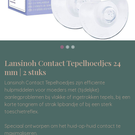
Lansinoh Contact Tepelhoedjes 24
mm | 2 stuks
Lansinoh Contact Tepelhoedjes zijn efficiënte
hulpmiddelen voor moeders met (tijdelijke)
aanlegproblemen bij vlakke of ingetrokken tepels, bij een
korte tongriem of strak lipbandje of bij een sterk
toeschietreflex.
Speciaal ontworpen om het huid-op-huid contact te
maximaliseren.